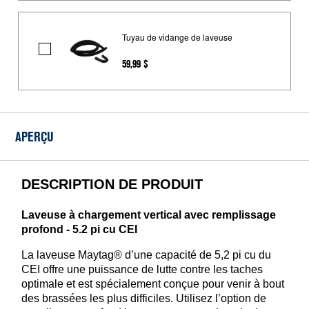
de
laveuse
Tuyau de vidange de laveuse
Tuyau
59,99 $
de
vidange
de
laveuse
APERÇU
DESCRIPTION DE PRODUIT
Laveuse à chargement vertical avec remplissage
profond - 5.2 pi cu CEI
La laveuse Maytag® d’une capacité de 5,2 pi cu du
CEI offre une puissance de lutte contre les taches
optimale et est spécialement conçue pour venir à bout
des brassées les plus difficiles. Utilisez l’option de