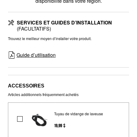
disponibilité dans votre région.
SERVICES ET GUIDES D’INSTALLATION
(FACULTATIFS)
Trouvez le meilleur moyen d’installer votre produit.
Guide d’utilisation
ACCESSOIRES
Articles additionnels fréquemment achetés
Tuyau de vidange de laveuse
Tuyau
19,99 $
de
vidange