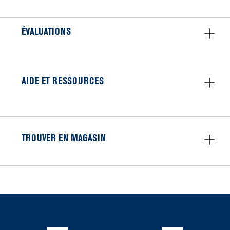
ÉVALUATIONS
AIDE ET RESSOURCES
TROUVER EN MAGASIN
Item
added
to
the