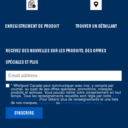
compare
list,
you
can
ENREGISTREMENT DE PRODUIT
TROUVER UN DÉTAILLANT
find
it
at
the
RECEVEZ DES NOUVELLES SUR LES PRODUITS, DES OFFRES
end
SPÉCIALES ET PLUS
of
this
page
* Whirlpool Canada peut communiquer avec moi, y compris par
courriel, au sujet de ses offres spéciales, promotions, marques,
produits et services. Vous pouvez retirer votre consentement en tout
temps. Tous les renseignements recueillis sont régis par notre
Avis
de confidentialité
.Pour obtenir plus de renseignements et une liste
de nos marques,
cliquez ici
ou
communiquez avec nous
.
S'INSCRIRE