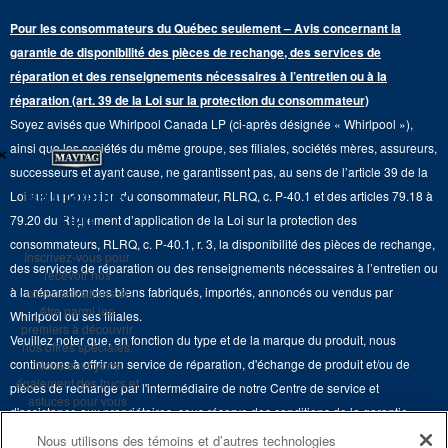
Programme d’abonnement aux filtres à eau
Presse et médias
Programmes de service prolongé
Pour les consommateurs du Québec seulement – Avis concernant la
Piédestaux de lessive
Cuisinières
Communiquez avec nous
garantie de disponibilité des pièces de rechange, des services de
Pièces de rechange
Qualité Commerciale
réparation et des renseignements nécessaires à l’entretien ou à la
Fours muraux
À propos de nous
réparation (art. 39 de la Loi sur la protection du consommateur)
Aide sur les produits
Duos de Lessive
Tables de cuisson
Soyez avisés que Whirlpool Canada LP (ci-après désignée « Whirlpool »),
Monsieur Maytag
×
Suivre ma commande
ainsi que les sociétés du même groupe, ses filiales, sociétés mères, assureurs,
Hottes
Carrières
successeurs et ayant cause, ne garantissent pas, au sens de l’article 39 de la
Services de livraison et d'installation
Ne manquez
Loi sur la protection du consommateur, RLRQ, c. P-40.1 et des articles 79.18 à
Fours à micro-ondes
Renseignements relatifs aux rappels
rien
79.20 du Règlement d’application de la Loi sur la protection des
Retours et échanges
Lave-vaisselle et produits de nettoyage de cuisine
consommateurs, RLRQ, c. P-40.1, r. 3, la disponibilité des pièces de rechange,
Whirlpool et Corporation
Inscrivez-vous pour
Accessibilité
des services de réparation ou des renseignements nécessaires à l’entretien ou
recevoir nos
Whirlpool au Canada
à la réparation des biens fabriqués, importés, annoncés ou vendus par
communications et
Services d'abonnement
être parmi les
Whirlpool ou ses filiales.
premiers à découvrir
Veuillez noter que, en fonction du type et de la marque du produit, nous
Résidents du Québec
nos offres spéciales.
continuons à offrir un service de réparation, d'échange de produit et/ou de
Nous envoyons
également des trucs et
pièces de rechange par l'intermédiaire de notre Centre de service et
astuces pour vous
d'assistance aux propriétaires, sous réserve des conditions de la garantie
aider à tirer le meilleur
limitée du fabricant. Pour plus d'informations, veuillez consulter les sites Web
parti de vos
Nous utilisons des témoins et d’autres technologies