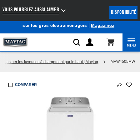
Accessibilité du Web
VOUS POURRIEZ AUSSI AIMER
DISPONIBILITÉ
Centre d’aubaines Maytag
: Profitez de prix de liquidation
®
sur les gros électroménagers |
Magazinez
MENU
MVW4505MW
Magasiner les laveuses à chargement par le haut | Maytag
COMPARER