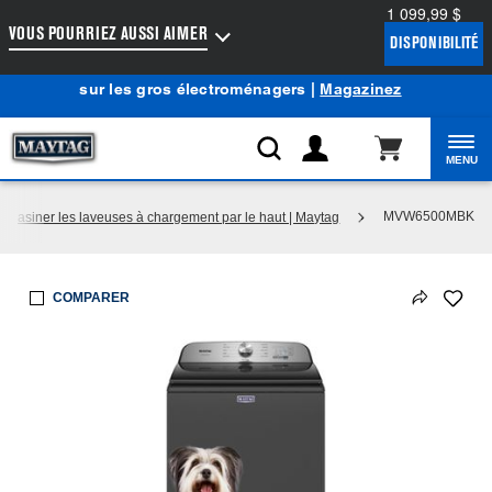
1 099,99 $
Accessibilité du Web
VOUS POURRIEZ AUSSI AIMER
DISPONIBILITÉ
Centre d’aubaines Maytag
: Profitez de prix de liquidation
®
sur les gros électroménagers |
Magazinez
MENU
MVW6500MBK
agasiner les laveuses à chargement par le haut | Maytag
COMPARER