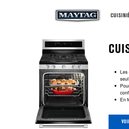
CUISINI
CUI
Les 
seul
Pour
conf
En f
VOI