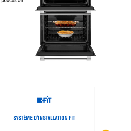
30 pouces de
GARANTI
SYSTÈME D'INSTALLATION FIT
Une gara