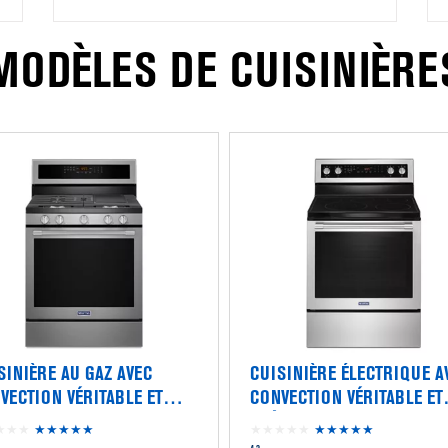
MODÈLES DE CUISINIÈRE
SINIÈRE AU GAZ AVEC
CUISINIÈRE ÉLECTRIQUE A
VECTION VÉRITABLE ET
CONVECTION VÉRITABLE ET
CHAUFFAGE RAPIDE - 30 PO
PRÉCHAUFFAGE RAPIDE - 3
★★★
★★★★★
4.4
★★★★★
★★★★★
4.3
8 PI CU
- 6.4 PI CU