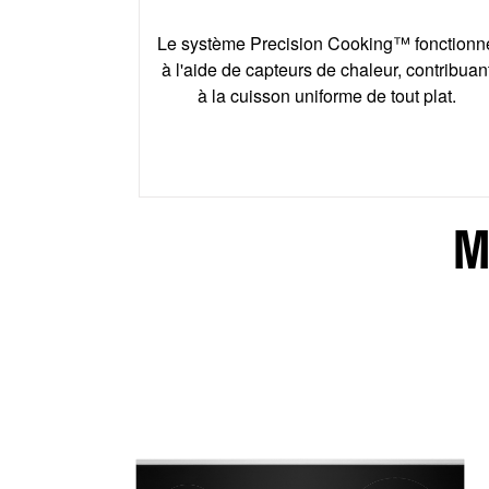
es plats
steaks
Le système Precision Cooking™ fonctionn
uisson à
à l'aide de capteurs de chaleur, contribuan
 soupers
à la cuisson uniforme de tout plat.
.
M