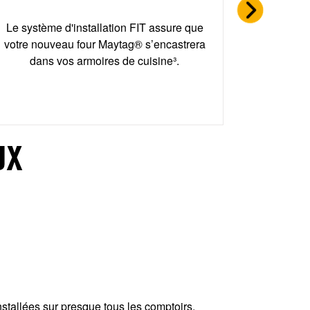
pièces² 
vous off
Le système d'installation FIT assure que
cuisson tou
votre nouveau four Maytag® s’encastrera
dans vos armoires de cuisine³.
UX
stallées sur presque tous les comptoirs,