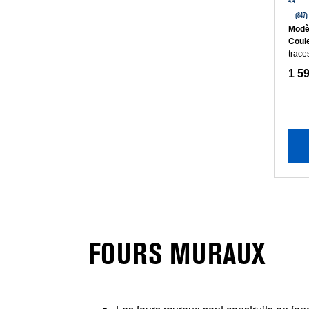
4.4
(847)
Modè
Coul
trace
1 59
FOURS MURAUX