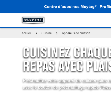
Centre d’aubaines Maytag
: Profi
®
Accueil
Cuisine
Appareils de cuisson
CUISINEZ CHAQU
REPAS AVEC PLAI
Préchauffez votre appareil de cuisson plus 
avec le bouton de préchauffage rapide
Powe