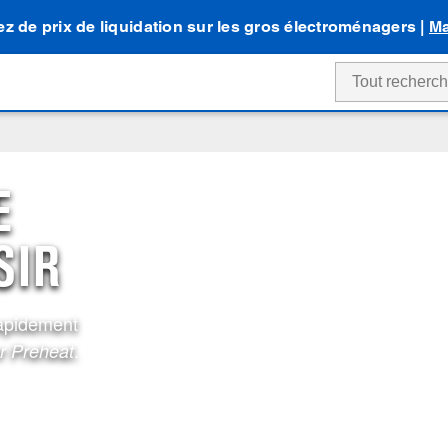
tez de prix de liquidation sur les gros électroménagers |
Ma
E
SIR
rapidement
.
r Preheat