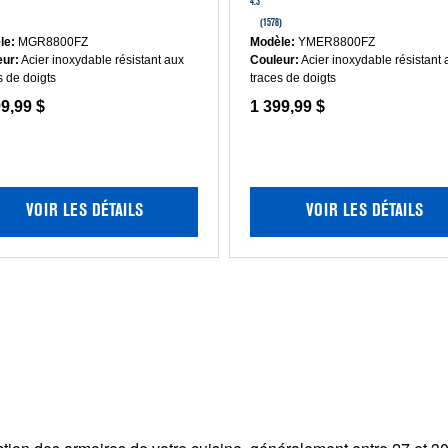
étoile(s)
étoile(s)
4.3
sur
sur
(1578)
5.
5.
le:
MGR8800FZ
Modèle:
YMER8800FZ
Lire
Lire
eur:
Acier inoxydable résistant aux
Couleur:
Acier inoxydable résistant 
les
les
s de doigts
traces de doigts
avis
avis
9,99 $
1 399,99 $
pour
pour
Cuisinière
Cuisinière
au
électrique
gaz
avec
avec
convection
convection
véritable
VOIR LES DÉTAILS
VOIR LES DÉTAILS
véritable
et
et
préchauffag
préchauffage
rapide
rapide
-
-
30
30
po
po
-
-
6.4
5.8
pi
pi
cu
cu