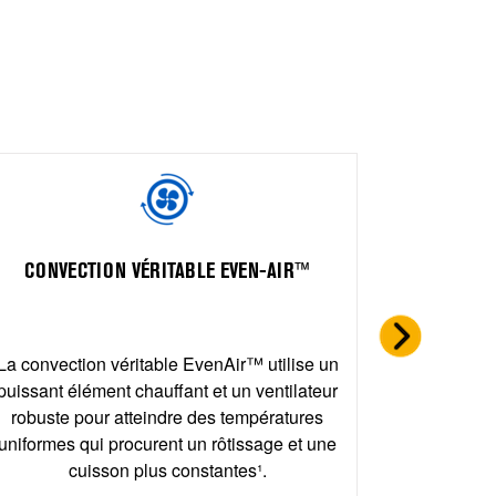
GARANTI
CONVECTION VÉRITABLE EVEN-AIR™
Une gara
pièces² 
vous off
La convection véritable EvenAir™ utilise un
cuisson tou
puissant élément chauffant et un ventilateur
robuste pour atteindre des températures
uniformes qui procurent un rôtissage et une
cuisson plus constantes¹.